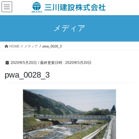
コ
ナ
ン
ビ
テ
ゲ
ン
ー
メディア
ツ
シ
へ
ョ
ス
ン
HOME
メディア
pwa_0028_3
キ
に
ッ
移
プ
動
2020年5月20日
/ 最終更新日時 :
2020年5月20日
pwa_0028_3