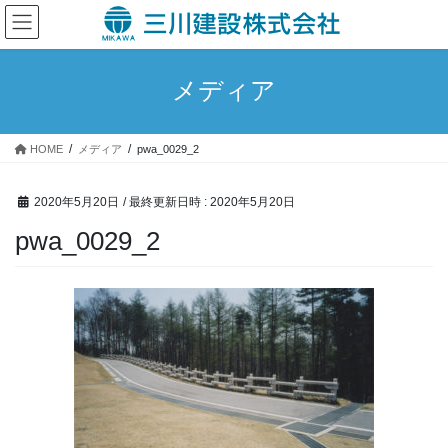
コ
ナ
ン
ビ
テ
ゲ
ン
ー
メディア
ツ
シ
へ
ョ
ス
ン
HOME
メディア
pwa_0029_2
キ
に
ッ
移
プ
動
2020年5月20日
/ 最終更新日時 :
2020年5月20日
pwa_0029_2