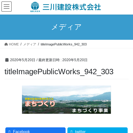
コ
ナ
ン
ビ
テ
ゲ
ン
ー
メディア
ツ
シ
へ
ョ
ス
ン
HOME
メディア
titleImagePublicWorks_942_303
キ
に
ッ
移
プ
動
2020年5月20日
/ 最終更新日時 :
2020年5月20日
titleImagePublicWorks_942_303
Facebook
twitter