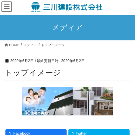
コ
ナ
ン
ビ
テ
ゲ
ン
ー
メディア
ツ
シ
へ
ョ
ス
ン
HOME
メディア
トップイメージ
キ
に
ッ
移
プ
動
2020年6月2日
/ 最終更新日時 :
2020年6月2日
トップイメージ
Facebook
twitter