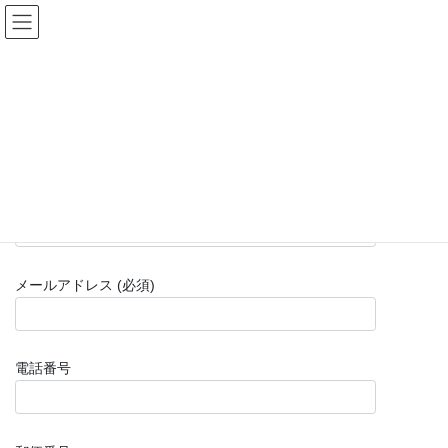
コ
ナ
ン
ビ
テ
ゲ
ン
ー
お問い合わせ
ツ
シ
へ
ョ
ス
ン
HOME
お問い合わせ
キ
に
ッ
移
プ
動
お名前 (必須)
メールアドレス (必須)
電話番号