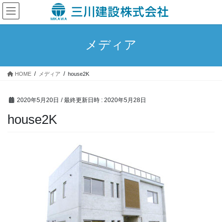
コ
ナ
ン
ビ
テ
ゲ
ン
ー
メディア
ツ
シ
へ
ョ
ス
ン
HOME
メディア
house2K
キ
に
ッ
移
プ
動
2020年5月20日
/ 最終更新日時 :
2020年5月28日
house2K