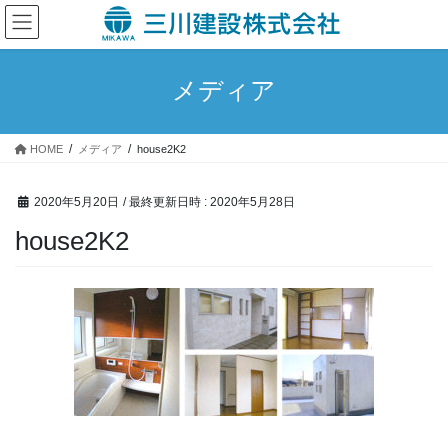
コ
ナ
ン
ビ
テ
ゲ
ン
ー
メディア
ツ
シ
へ
ョ
ス
ン
HOME
メディア
house2K2
キ
に
ッ
移
プ
動
2020年5月20日
/ 最終更新日時 :
2020年5月28日
house2K2