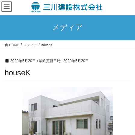
コ
ナ
ン
ビ
テ
ゲ
ン
ー
メディア
ツ
シ
へ
ョ
ス
ン
HOME
メディア
houseK
キ
に
ッ
移
プ
動
2020年5月20日
/ 最終更新日時 :
2020年5月20日
houseK