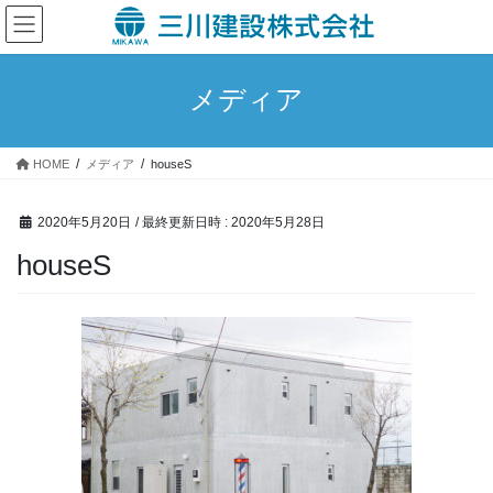
コ
ナ
ン
ビ
テ
ゲ
ン
ー
メディア
ツ
シ
へ
ョ
ス
ン
HOME
メディア
houseS
キ
に
ッ
移
プ
動
2020年5月20日
/ 最終更新日時 :
2020年5月28日
houseS