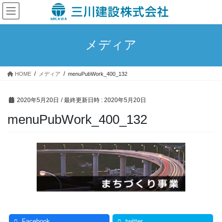
コ
ナ
ン
ビ
テ
ゲ
ン
ー
メディア
ツ
シ
へ
ョ
ス
ン
HOME
メディア
menuPubWork_400_132
キ
に
ッ
移
プ
動
2020年5月20日
/ 最終更新日時 :
2020年5月20日
menuPubWork_400_132
Facebook
twitter