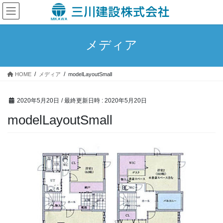
コ
ナ
ン
ビ
テ
ゲ
ン
ー
メディア
ツ
シ
へ
ョ
ス
ン
HOME
メディア
modelLayoutSmall
キ
に
ッ
移
プ
動
2020年5月20日
/ 最終更新日時 :
2020年5月20日
modelLayoutSmall