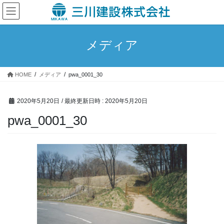
コ
ナ
ン
ビ
テ
ゲ
ン
ー
メディア
ツ
シ
へ
ョ
ス
ン
HOME
メディア
pwa_0001_30
キ
に
ッ
移
プ
動
2020年5月20日
/ 最終更新日時 :
2020年5月20日
pwa_0001_30