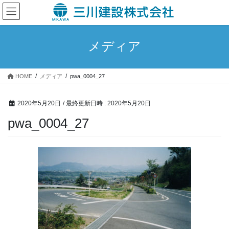
コ
ナ
ン
ビ
テ
ゲ
ン
ー
メディア
ツ
シ
へ
ョ
ス
ン
HOME
メディア
pwa_0004_27
キ
に
ッ
移
プ
動
2020年5月20日
/ 最終更新日時 :
2020年5月20日
pwa_0004_27