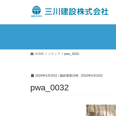
コ
ナ
ン
ビ
テ
ゲ
ン
ー
ツ
シ
へ
ョ
ス
ン
キ
に
ッ
移
HOME
メディア
pwa_0032
プ
動
2020年5月20日
/ 最終更新日時 :
2020年5月20日
pwa_0032