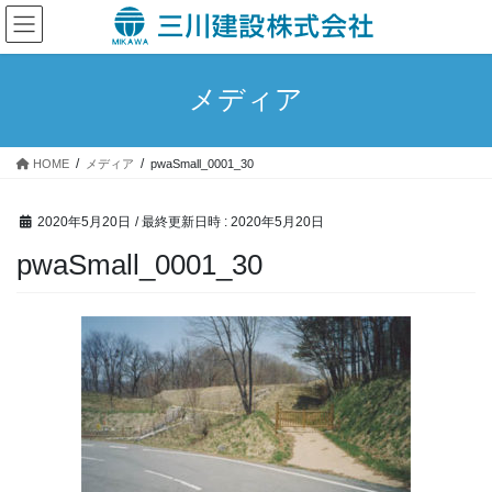
コ
ナ
ン
ビ
テ
ゲ
ン
ー
メディア
ツ
シ
へ
ョ
ス
ン
HOME
メディア
pwaSmall_0001_30
キ
に
ッ
移
プ
動
2020年5月20日
/ 最終更新日時 :
2020年5月20日
pwaSmall_0001_30