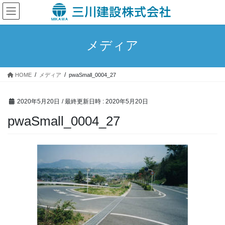
コ
ナ
ン
ビ
テ
ゲ
ン
ー
メディア
ツ
シ
へ
ョ
ス
ン
HOME
メディア
pwaSmall_0004_27
キ
に
ッ
移
プ
動
2020年5月20日
/ 最終更新日時 :
2020年5月20日
pwaSmall_0004_27