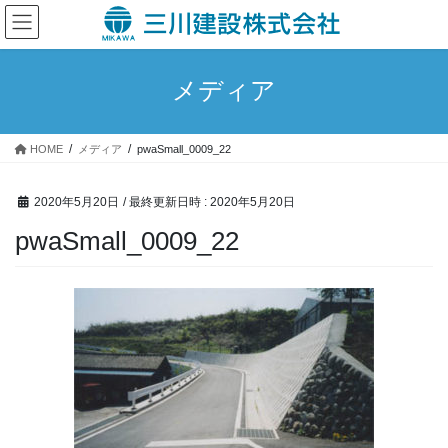
コ
ナ
ン
ビ
テ
ゲ
ン
ー
メディア
ツ
シ
へ
ョ
ス
ン
HOME
メディア
pwaSmall_0009_22
キ
に
ッ
移
プ
動
2020年5月20日
/ 最終更新日時 :
2020年5月20日
pwaSmall_0009_22