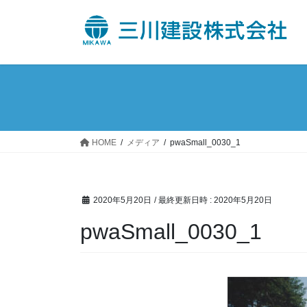
コ
ナ
ン
ビ
テ
ゲ
ン
ー
ツ
シ
へ
ョ
ス
ン
キ
に
ッ
移
HOME
メディア
pwaSmall_0030_1
プ
動
2020年5月20日
/ 最終更新日時 :
2020年5月20日
pwaSmall_0030_1