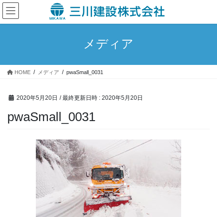
コ
ナ
ン
ビ
テ
ゲ
ン
ー
メディア
ツ
シ
へ
ョ
ス
ン
HOME
メディア
pwaSmall_0031
キ
に
ッ
移
プ
動
2020年5月20日
/ 最終更新日時 :
2020年5月20日
pwaSmall_0031