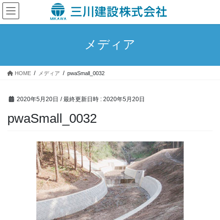
コ
ナ
ン
ビ
テ
ゲ
ン
ー
メディア
ツ
シ
へ
ョ
ス
ン
HOME
メディア
pwaSmall_0032
キ
に
ッ
移
プ
動
2020年5月20日
/ 最終更新日時 :
2020年5月20日
pwaSmall_0032