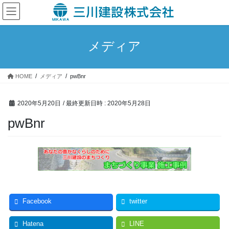
コ
ナ
ン
ビ
テ
ゲ
ン
ー
メディア
ツ
シ
へ
ョ
ス
ン
HOME
メディア
pwBnr
キ
に
ッ
移
プ
動
2020年5月20日
/ 最終更新日時 :
2020年5月28日
pwBnr
Facebook
twitter
Hatena
LINE