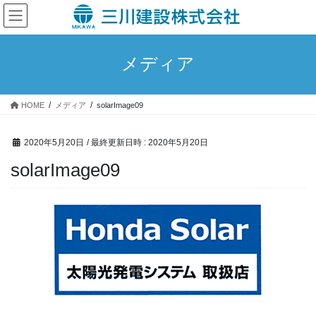
コ
ナ
ン
ビ
テ
ゲ
ン
ー
メディア
ツ
シ
へ
ョ
ス
ン
HOME
メディア
solarImage09
キ
に
ッ
移
プ
動
2020年5月20日
/ 最終更新日時 :
2020年5月20日
solarImage09