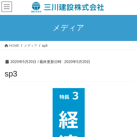
コ
ナ
ン
ビ
テ
ゲ
ン
ー
メディア
ツ
シ
へ
ョ
ス
ン
HOME
メディア
sp3
キ
に
ッ
移
プ
動
2020年5月20日
/ 最終更新日時 :
2020年5月20日
sp3