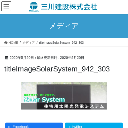
コ
ナ
ン
ビ
テ
ゲ
ン
ー
メディア
ツ
シ
へ
ョ
ス
ン
HOME
メディア
titleImageSolarSystem_942_303
キ
に
ッ
移
プ
動
2020年5月20日
/ 最終更新日時 :
2020年5月20日
titleImageSolarSystem_942_303
Facebook
twitter